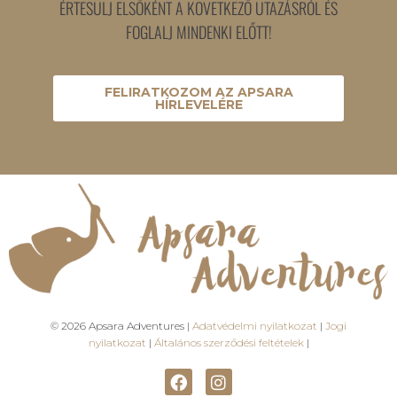
ÉRTESÜLJ ELSŐKÉNT A KÖVETKEZŐ UTAZÁSRÓL ÉS
FOGLALJ MINDENKI ELŐTT!
FELIRATKOZOM AZ APSARA
HÍRLEVELÉRE
© 2026 Apsara Adventures |
Adatvédelmi nyilatkozat
|
Jogi
nyilatkozat
|
Általános szerződési feltételek
|