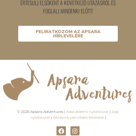
ÉRTESÜLJ ELSŐKÉNT A KÖVETKEZŐ UTAZÁSRÓL ÉS
FOGLALJ MINDENKI ELŐTT!
FELIRATKOZOM AZ APSARA
HÍRLEVELÉRE
© 2026 Apsara Adventures |
Adatvédelmi nyilatkozat
|
Jogi
nyilatkozat
|
Általános szerződési feltételek
|