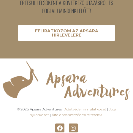
ÉRTESÜLJ ELSŐKÉNT A KÖVETKEZŐ UTAZÁSRÓL ÉS
FOGLALJ MINDENKI ELŐTT!
FELIRATKOZOM AZ APSARA
HÍRLEVELÉRE
© 2026 Apsara Adventures |
Adatvédelmi nyilatkozat
|
Jogi
nyilatkozat
|
Általános szerződési feltételek
|