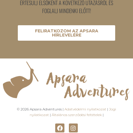
ÉRTESÜLJ ELSŐKÉNT A KÖVETKEZŐ UTAZÁSRÓL ÉS
FOGLALJ MINDENKI ELŐTT!
FELIRATKOZOM AZ APSARA
HÍRLEVELÉRE
© 2026 Apsara Adventures |
Adatvédelmi nyilatkozat
|
Jogi
nyilatkozat
|
Általános szerződési feltételek
|