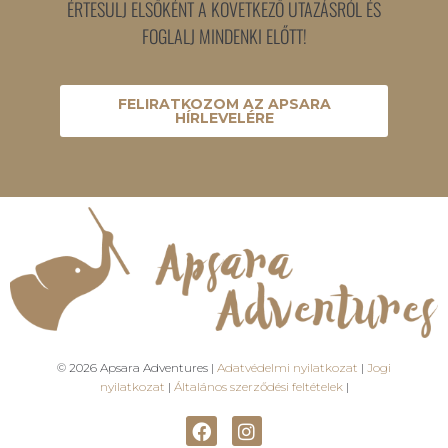
ÉRTESÜLJ ELSŐKÉNT A KÖVETKEZŐ UTAZÁSRÓL ÉS
FOGLALJ MINDENKI ELŐTT!
FELIRATKOZOM AZ APSARA
HÍRLEVELÉRE
© 2026 Apsara Adventures |
Adatvédelmi nyilatkozat
|
Jogi
nyilatkozat
|
Általános szerződési feltételek
|