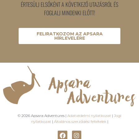
ÉRTESÜLJ ELSŐKÉNT A KÖVETKEZŐ UTAZÁSRÓL ÉS
FOGLALJ MINDENKI ELŐTT!
FELIRATKOZOM AZ APSARA
HÍRLEVELÉRE
© 2026 Apsara Adventures |
Adatvédelmi nyilatkozat
|
Jogi
nyilatkozat
|
Általános szerződési feltételek
|