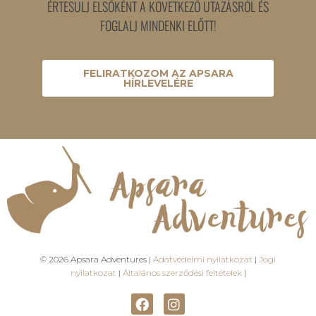
ÉRTESÜLJ ELSŐKÉNT A KÖVETKEZŐ UTAZÁSRÓL ÉS
FOGLALJ MINDENKI ELŐTT!
FELIRATKOZOM AZ APSARA
HÍRLEVELÉRE
© 2026 Apsara Adventures |
Adatvédelmi nyilatkozat
|
Jogi
nyilatkozat
|
Általános szerződési feltételek
|