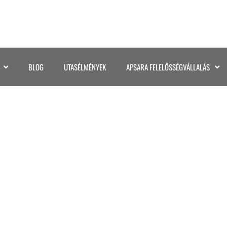
BLOG
UTASÉLMÉNYEK
APSARA FELELŐSSÉGVÁLLALÁS
AMIBIABOTSWANA (9