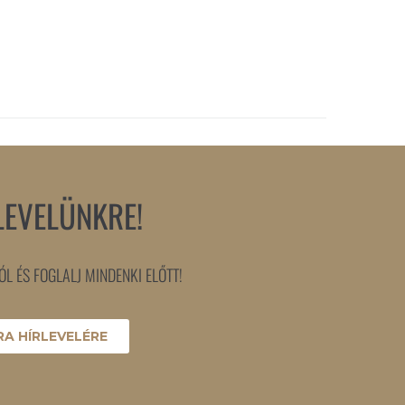
LEVELÜNKRE!
L ÉS FOGLALJ MINDENKI ELŐTT!
A HÍRLEVELÉRE