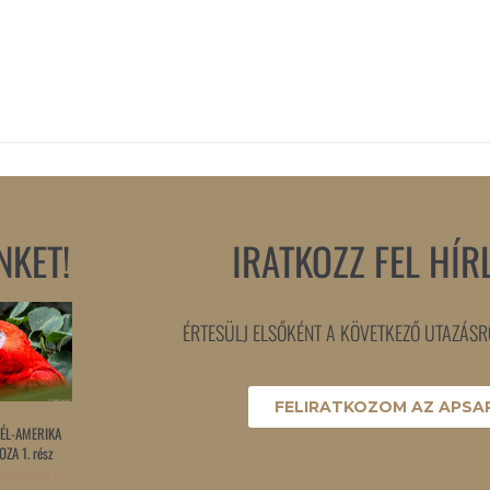
NKET!
IRATKOZZ FEL HÍR
ÉRTESÜLJ ELSŐKÉNT A KÖVETKEZŐ UTAZÁSRÓ
FELIRATKOZOM AZ APSAR
ÉL-AMERIKA
ZA 1. rész
lvasom »