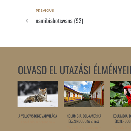
PREVIOUS
namibiabotswana (92)
OLVASD EL UTAZÁSI ÉLMÉNYEI
A YELLOWSTONE VADVILÁGA
KOLUMBIA, DÉL-AMERIKA
KOLUMBIA, D
ÉKSZERDOBOZA 2. rész
ÉKSZERDOBO
Tovább olvasom »
Tovább olvasom »
Tovább o