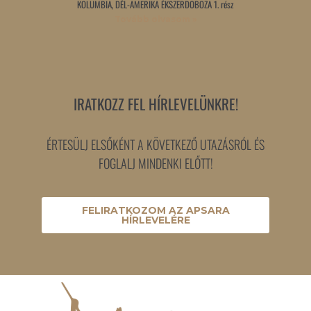
KOLUMBIA, DÉL-AMERIKA ÉKSZERDOBOZA 1. rész
Tovább olvasom »
IRATKOZZ FEL HÍRLEVELÜNKRE!
ÉRTESÜLJ ELSŐKÉNT A KÖVETKEZŐ UTAZÁSRÓL ÉS
FOGLALJ MINDENKI ELŐTT!
FELIRATKOZOM AZ APSARA
HÍRLEVELÉRE