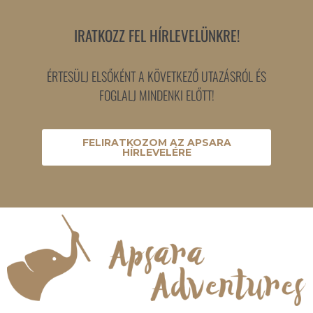
IRATKOZZ FEL HÍRLEVELÜNKRE!
ÉRTESÜLJ ELSŐKÉNT A KÖVETKEZŐ UTAZÁSRÓL ÉS
FOGLALJ MINDENKI ELŐTT!
FELIRATKOZOM AZ APSARA
HÍRLEVELÉRE