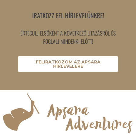
IRATKOZZ FEL HÍRLEVELÜNKRE!
ÉRTESÜLJ ELSŐKÉNT A KÖVETKEZŐ UTAZÁSRÓL ÉS
FOGLALJ MINDENKI ELŐTT!
FELIRATKOZOM AZ APSARA
HÍRLEVELÉRE