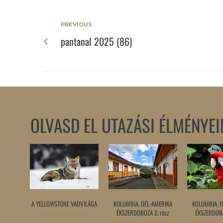
PREVIOUS
pantanal 2025 (86)
OLVASD EL UTAZÁSI ÉLMÉNYEI
A YELLOWSTONE VADVILÁGA
KOLUMBIA, DÉL-AMERIKA
KOLUMBIA, D
ÉKSZERDOBOZA 2. rész
ÉKSZERDOBO
Tovább olvasom »