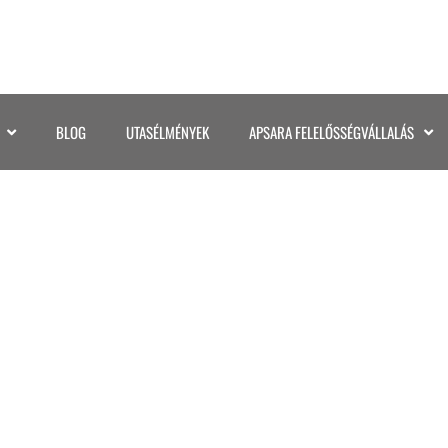
BLOG
UTASÉLMÉNYEK
APSARA FELELŐSSÉGVÁLLALÁS
PANTANAL 2025 (86)