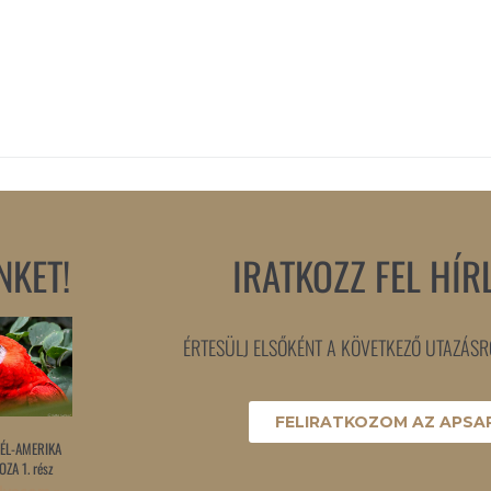
NKET!
IRATKOZZ FEL HÍR
ÉRTESÜLJ ELSŐKÉNT A KÖVETKEZŐ UTAZÁSRÓ
FELIRATKOZOM AZ APSAR
ÉL-AMERIKA
ZA 1. rész