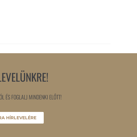
LEVELÜNKRE!
L ÉS FOGLALJ MINDENKI ELŐTT!
A HÍRLEVELÉRE