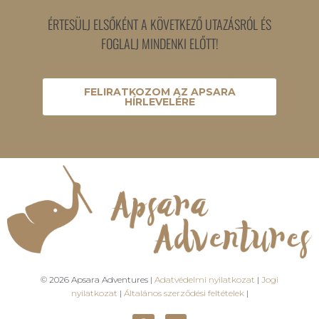
ÉRTESÜLJ ELSŐKÉNT A KÖVETKEZŐ UTAZÁSRÓL ÉS
FOGLALJ MINDENKI ELŐTT!
FELIRATKOZOM AZ APSARA
HÍRLEVELÉRE
© 2026 Apsara Adventures |
Adatvédelmi nyilatkozat
|
Jogi
nyilatkozat
|
Általános szerződési feltételek
|