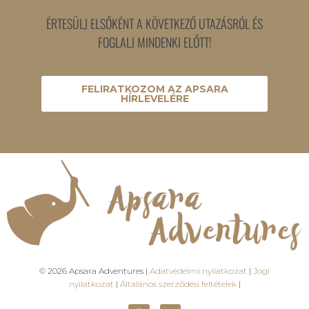
ÉRTESÜLJ ELSŐKÉNT A KÖVETKEZŐ UTAZÁSRÓL ÉS
FOGLALJ MINDENKI ELŐTT!
FELIRATKOZOM AZ APSARA
HÍRLEVELÉRE
© 2026 Apsara Adventures |
Adatvédelmi nyilatkozat
|
Jogi
nyilatkozat
|
Általános szerződési feltételek
|