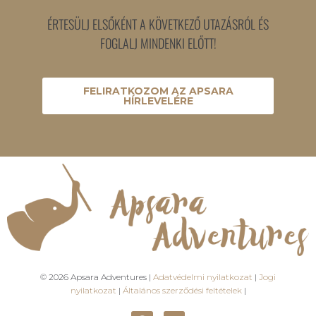
ÉRTESÜLJ ELSŐKÉNT A KÖVETKEZŐ UTAZÁSRÓL ÉS
FOGLALJ MINDENKI ELŐTT!
FELIRATKOZOM AZ APSARA
HÍRLEVELÉRE
© 2026 Apsara Adventures |
Adatvédelmi nyilatkozat
|
Jogi
nyilatkozat
|
Általános szerződési feltételek
|