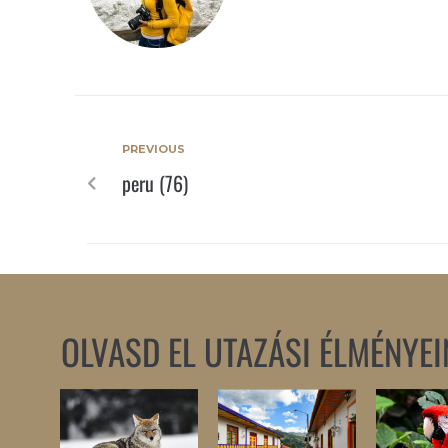
PREVIOUS
peru (76)
OLVASD EL UTAZÁSI ÉLMÉNYEI