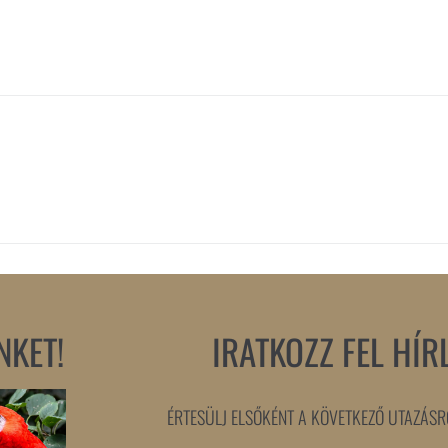
NKET!
IRATKOZZ FEL HÍR
ÉRTESÜLJ ELSŐKÉNT A KÖVETKEZŐ UTAZÁSRÓ