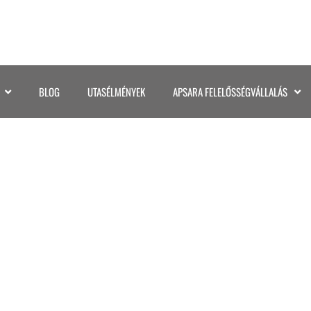
BLOG
UTASÉLMÉNYEK
APSARA FELELŐSSÉGVÁLLALÁS
PERU (76)