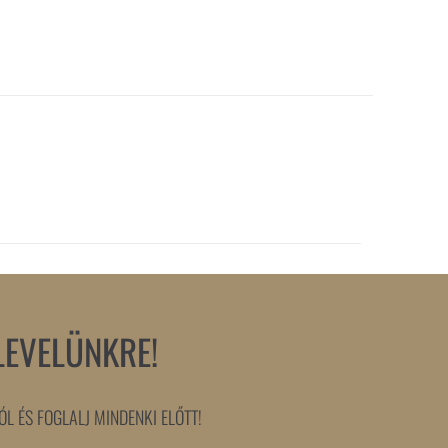
LEVELÜNKRE!
L ÉS FOGLALJ MINDENKI ELŐTT!