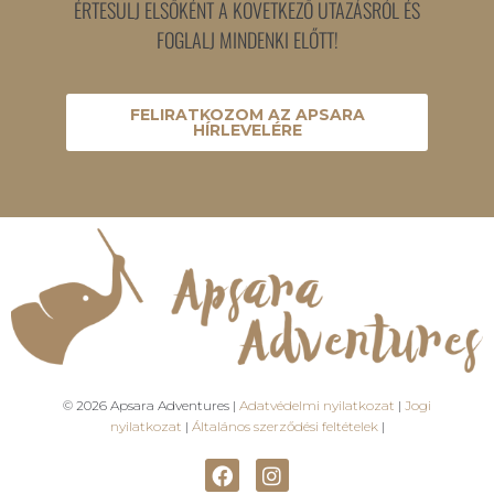
ÉRTESÜLJ ELSŐKÉNT A KÖVETKEZŐ UTAZÁSRÓL ÉS
FOGLALJ MINDENKI ELŐTT!
FELIRATKOZOM AZ APSARA
HÍRLEVELÉRE
© 2026 Apsara Adventures |
Adatvédelmi nyilatkozat
|
Jogi
nyilatkozat
|
Általános szerződési feltételek
|