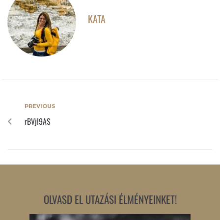
KATA
PREVIOUS
rBVjI9AS
OLVASD EL UTAZÁSI ÉLMÉNYEINKET!