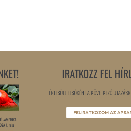
NKET!
IRATKOZZ FEL HÍR
ÉRTESÜLJ ELSŐKÉNT A KÖVETKEZŐ UTAZÁSRÓ
FELIRATKOZOM AZ APSAR
ÉL-AMERIKA
ZA 1. rész