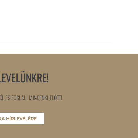
LEVELÜNKRE!
L ÉS FOGLALJ MINDENKI ELŐTT!
A HÍRLEVELÉRE