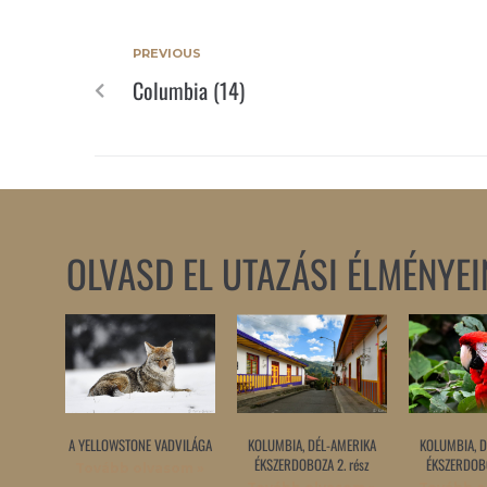
PREVIOUS
Columbia (14)
OLVASD EL UTAZÁSI ÉLMÉNYEI
A YELLOWSTONE VADVILÁGA
KOLUMBIA, DÉL-AMERIKA
KOLUMBIA, D
ÉKSZERDOBOZA 2. rész
ÉKSZERDOBO
Tovább olvasom »