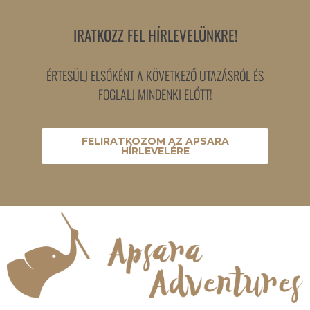
IRATKOZZ FEL HÍRLEVELÜNKRE!
ÉRTESÜLJ ELSŐKÉNT A KÖVETKEZŐ UTAZÁSRÓL ÉS
FOGLALJ MINDENKI ELŐTT!
FELIRATKOZOM AZ APSARA
HÍRLEVELÉRE