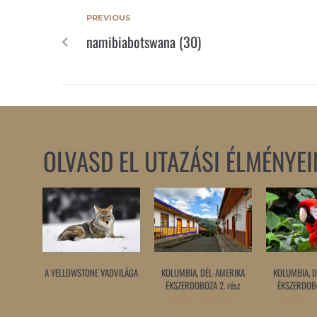
PREVIOUS
namibiabotswana (30)
OLVASD EL UTAZÁSI ÉLMÉNYEI
A YELLOWSTONE VADVILÁGA
KOLUMBIA, DÉL-AMERIKA
KOLUMBIA, D
ÉKSZERDOBOZA 2. rész
ÉKSZERDOBO
Tovább olvasom »
Tovább olvasom »
Tovább o