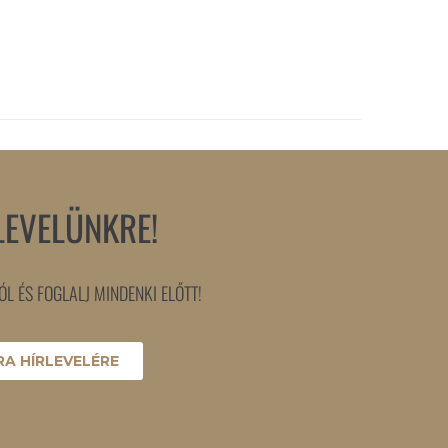
LEVELÜNKRE!
L ÉS FOGLALJ MINDENKI ELŐTT!
A HÍRLEVELÉRE