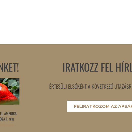
NKET!
IRATKOZZ FEL HÍR
ÉRTESÜLJ ELSŐKÉNT A KÖVETKEZŐ UTAZÁSRÓ
FELIRATKOZOM AZ APSAR
ÉL-AMERIKA
ZA 1. rész
lvasom »