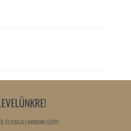
LEVELÜNKRE!
L ÉS FOGLALJ MINDENKI ELŐTT!