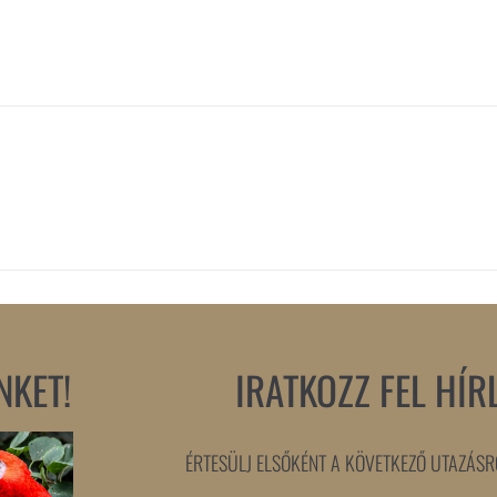
NKET!
IRATKOZZ FEL HÍR
ÉRTESÜLJ ELSŐKÉNT A KÖVETKEZŐ UTAZÁSRÓ