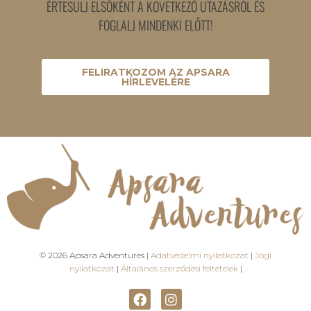
ÉRTESÜLJ ELSŐKÉNT A KÖVETKEZŐ UTAZÁSRÓL ÉS
FOGLALJ MINDENKI ELŐTT!
FELIRATKOZOM AZ APSARA
HÍRLEVELÉRE
© 2026 Apsara Adventures |
Adatvédelmi nyilatkozat
|
Jogi
nyilatkozat
|
Általános szerződési feltételek
|