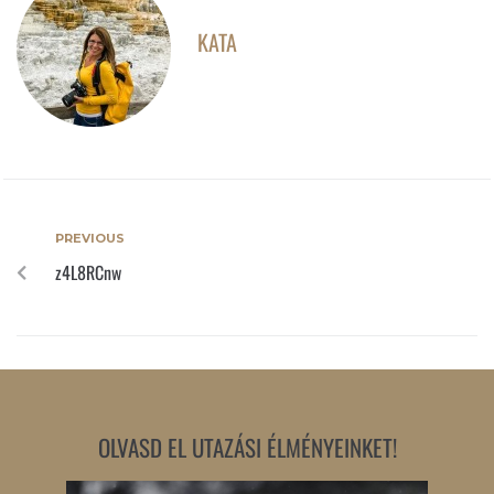
KATA
PREVIOUS
z4L8RCnw
OLVASD EL UTAZÁSI ÉLMÉNYEINKET!