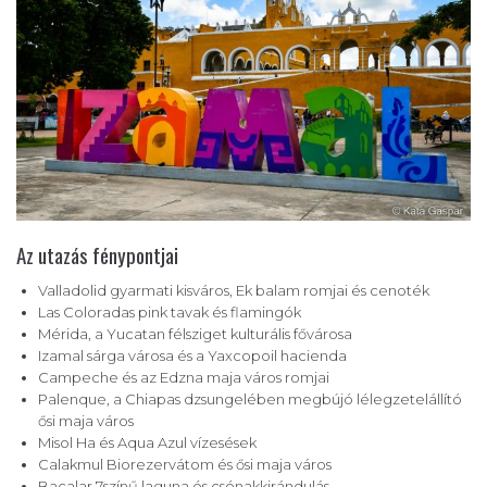
Az utazás fénypontjai
Valladolid gyarmati kisváros, Ek balam romjai és cenoték
Las Coloradas pink tavak és flamingók
Mérida, a Yucatan félsziget kulturális fővárosa
Izamal sárga városa és a Yaxcopoil hacienda
Campeche és az Edzna maja város romjai
Palenque, a Chiapas dzsungelében megbújó lélegzetelállító
ősi maja város
Misol Ha és Aqua Azul vízesések
Calakmul Biorezervátom és ősi maja város
Bacalar 7színű laguna és csónakkirándulás