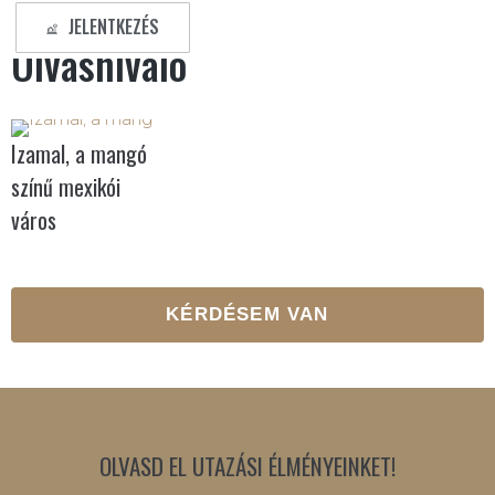
JELENTKEZÉS
Olvasnivaló
Izamal, a mangó
színű mexikói
város
KÉRDÉSEM VAN
OLVASD EL UTAZÁSI ÉLMÉNYEINKET!