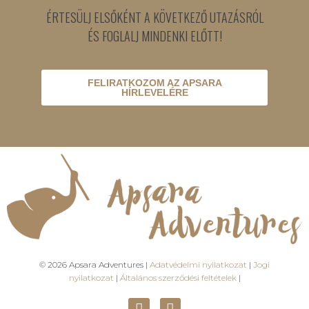
ÉRTESÜLJ ELSŐKÉNT A KÖVETKEZŐ UTAZÁSRÓL
ÉS FOGLALJ MINDENKI ELŐTT!
FELIRATKOZOM AZ APSARA
HÍRLEVELÉRE
© 2026 Apsara Adventures |
Adatvédelmi nyilatkozat
|
Jogi
nyilatkozat
|
Általános szerződési feltételek
|