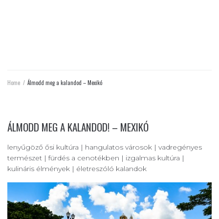
ÁLMODD MEG A KALANDOD –
MEXIKÓ
Home
/
Álmodd meg a kalandod – Mexikó
ÁLMODD MEG A KALANDOD! – MEXIKÓ
lenyűgöző ősi kultúra | hangulatos városok | vadregényes
természet | fürdés a cenotékben | izgalmas kultúra |
kulináris élmények | életreszóló kalandok