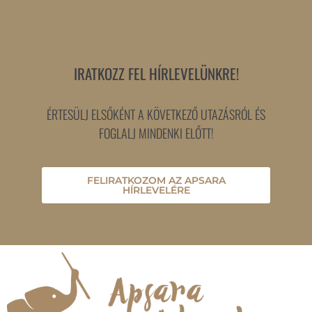
IRATKOZZ FEL HÍRLEVELÜNKRE!
ÉRTESÜLJ ELSŐKÉNT A KÖVETKEZŐ UTAZÁSRÓL ÉS
FOGLALJ MINDENKI ELŐTT!
FELIRATKOZOM AZ APSARA
HÍRLEVELÉRE