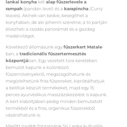
lankai konyha
két
alap fűszerlevele a
rampah
(pandan level) és a
karapincha
(Curry
leaves). Akinek van kedve, besegíthet a
konyhában, de aki pihenni szeretne, a tó partján
élvezheti a csodás panorámát és a gazdag
madárvilágot.
Következő állomásunk egy
fűszerkert
Matale
-
ban, a
tradicionális fűszertermesztés
központjá
ban. Egy vezetett túra keretében
bemutót kapunk a különböző
fűszernövényekről, megszagolhatunk és
megízlelhetünk friss fűszereket, kipróbálhatjuk
a belőlük készült termékeket, majd egy 15
perces ayurvédikus masszázskezelést is kapunk.
A kert kisboltjában pedig minden bemutatott
termékből és a friss, organikus fűszerekből
vásárolhatunk is.
Mielőtt tovább folytatnánk Sri Lanka kulturális