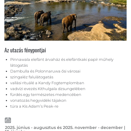
Az utazás fénypontjai
Pinnawala elefánt árvaház és elefántkaki papír műhely
látogatás
Dambulla és Polonnaruwa ősi városai
szingaléz falulátogatás
vallási rituálé a Kandy Fogtemplomban
vadvízi evezés Kithulgala dzsungelében
fürdés egy természetes medencében
vonatozás hegyvidéki tájakon
túra a Kis Adam’s Peak-re
2025. június - augusztus és 2025. november - december |