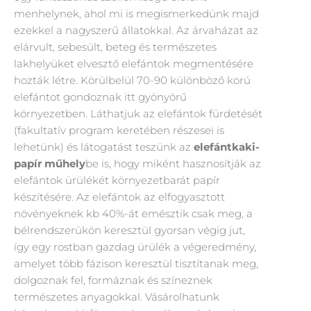
menhelynek, ahol mi is megismerkedünk majd
ezekkel a nagyszerű állatokkal. Az árvaházat az
elárvult, sebesült, beteg és természetes
lakhelyüket elvesztő elefántok megmentésére
hozták létre. Körülbelül 70-90 különböző korú
elefántot gondoznak itt gyönyörű
környezetben. Láthatjuk az elefántok fürdetését
(fakultatív program keretében részesei is
lehetünk) és látogatást teszünk az
elefántkaki-
papír műhely
be is, hogy miként hasznosítják az
elefántok ürülékét környezetbarát papír
készítésére. Az elefántok az elfogyasztott
növényeknek kb 40%-át emésztik csak meg, a
bélrendszerükön keresztül gyorsan végig jut,
így egy rostban gazdag ürülék a végeredmény,
amelyet több fázison keresztül tisztítanak meg,
dolgoznak fel, formáznak és színeznek
természetes anyagokkal. Vásárolhatunk