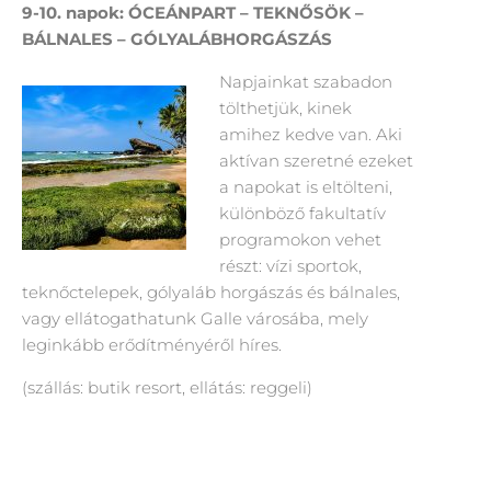
9-10. napok:
ÓCEÁNPART – TEKNŐSÖK –
BÁLNALES – GÓLYALÁBHORGÁSZÁS
Napjainkat szabadon
tölthetjük, kinek
amihez kedve van. Aki
aktívan szeretné ezeket
a napokat is eltölteni,
különböző fakultatív
programokon vehet
részt: vízi sportok,
teknőctelepek, gólyaláb horgászás és bálnales,
vagy ellátogathatunk Galle városába, mely
leginkább erődítményéről híres.
(szállás: butik resort, ellátás: reggeli)