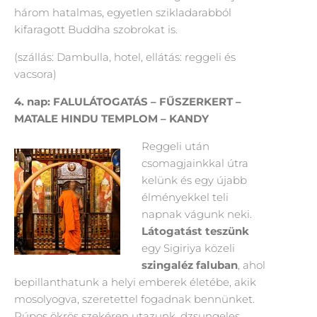
három hatalmas, egyetlen szikladarabból
kifaragott Buddha szobrokat is.
(szállás: Dambulla, hotel, ellátás: reggeli és
vacsora)
4. nap: FALULÁTOGATÁS – FŰSZERKERT –
MATALE HINDU TEMPLOM – KANDY
Reggeli után
csomagjainkkal útra
kelünk és egy újabb
élményekkel teli
napnak vágunk neki.
Látogatást teszünk
egy Sigiriya közeli
szingaléz faluban
, ahol
bepillanthatunk a helyi emberek életébe, akik
mosolyogva, szeretettel fogadnak bennünket.
Púpos ökrös szekéren utazunk, dzsungeles