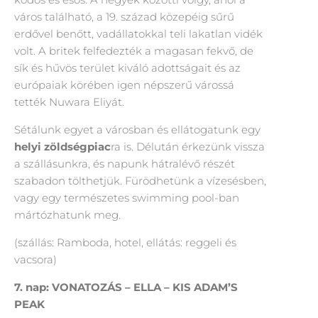
város található, a 19. század közepéig sűrű
erdővel benőtt, vadállatokkal teli lakatlan vidék
volt. A britek felfedezték a magasan fekvő, de
sík és hűvös terület kiváló adottságait és az
európaiak körében igen népszerű várossá
tették Nuwara Eliyát.
Sétálunk egyet a városban és ellátogatunk egy
helyi zöldségpiac
ra is. Délután érkezünk vissza
a szállásunkra, és napunk hátralévő részét
szabadon tölthetjük. Fürödhetünk a vízesésben,
vagy egy természetes swimming pool-ban
mártózhatunk meg.
(szállás: Ramboda, hotel, ellátás: reggeli és
vacsora)
7. nap: VONATOZÁS – ELLA – KIS ADAM’S
PEAK