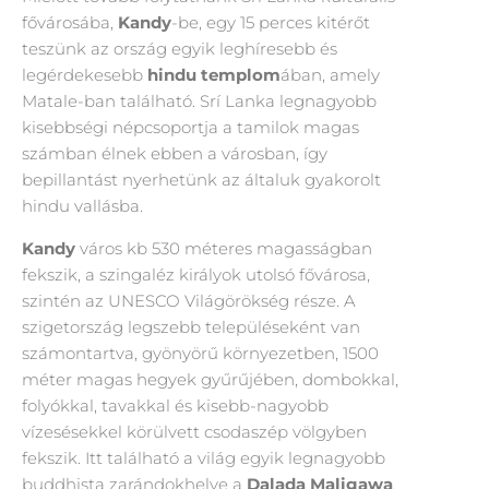
fővárosába,
Kandy
-be, egy 15 perces kitérőt
teszünk az ország egyik leghíresebb és
legérdekesebb
hindu templom
ában, amely
Matale-ban található. Srí Lanka legnagyobb
kisebbségi népcsoportja a tamilok magas
számban élnek ebben a városban, így
bepillantást nyerhetünk az általuk gyakorolt
hindu vallásba.
Kandy
város kb 530 méteres magasságban
fekszik, a szingaléz királyok utolsó fővárosa,
szintén az UNESCO Világörökség része. A
szigetország legszebb településeként van
számontartva, gyönyörű környezetben, 1500
méter magas hegyek gyűrűjében, dombokkal,
folyókkal, tavakkal és kisebb-nagyobb
vízesésekkel körülvett csodaszép völgyben
fekszik. Itt található a világ egyik legnagyobb
buddhista zarándokhelye a
Dalada Maligawa
,