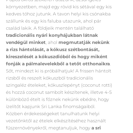
környezetben, majd egy rövid kis sétával egy kis
kedves tóhoz jutunk. A tavon helyi kis csónakba
szállunk és egy kis faluba utazunk, ahol pár
család lakik. A földjeik mentén található
tradicionális nyári konyhájukban látnak
vendégül minket
, ahol
megmutatják nekünk
a rizs hántolását, a kókusz szétbontását,
kireszelését a kókuszdióból és hogy miként
fonják a pálmalevelekből a tetőt otthonaikra
.
Sőt, mindezt ki is próbálhatjuk! A frissen hántolt
rizsből és reszelt kókuszból tradicionális
szingaléz ételeket, kókuszlepényt (coconut rotti)
és hozzá coconut sambolt készítenek, illetve 4-5
különböző ételt is főznek nekünk ebédre, hogy
ízelítőt kapjunk Sri Lanka finomságaiból.
Közben érdekességeket tanulhatunk helyi
vezetőnktől az ételek elkészítéséhez használt
fűszernövényekről, megtanuljuk, hogy
a sri