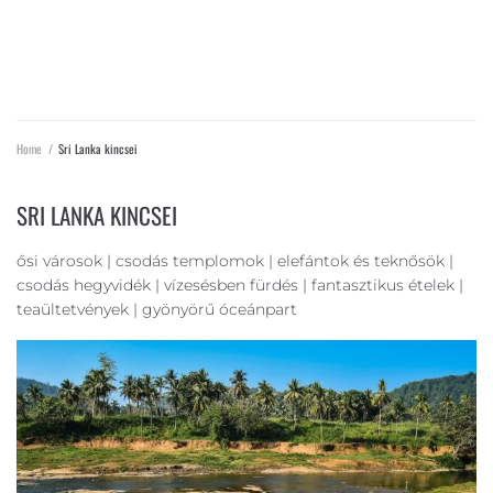
SRI LANKA KINCSEI
Home
/
Sri Lanka kincsei
SRI LANKA KINCSEI
ősi városok | csodás templomok | elefántok és teknősök |
csodás hegyvidék | vízesésben fürdés | fantasztikus ételek |
teaültetvények | gyönyörű óceánpart