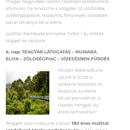
magas hegyvidéki részen található szállásunkra,
ahonnan, ha lenézünk a völgybe, tó, rizsföldek,
zöldségágyások, teadomb, fenyvesek, vízesések
pazar látványa tárul elénk.
(szállás: Ramboda környéke, hotel, 1 éj, ellátás:
reggeli és vacsora)
6. nap:
TEAGYÁR LÁTOGATÁS – NUWARA
ELIYA – ZÖLDSÉGPIAC – VÍZESÉSBEN FÜRDÉS
Miután felébredtünk,
üljünk ki kicsit a
szobánk teraszára és
élvezzük az elénk
táruló panorámát, a
vízesés hangját. Az
érzés leírhatatlan!
Reggeli után indulunk a közel
180 éves múlttal