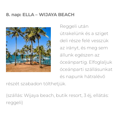
8. nap: ELLA – WIJAYA BEACH
Reggeli után
útrakelünk és a sziget
deli része felé vesszük
az irányt, és meg sem
állunk egészen az
óceánpartig. Elfoglaljuk
óceánparti szállásunkat
és napunk hátralévő
részét szabadon tölthetjük.
(szállás: Wijaya beach, butik resort, 3 éj, ellátás:
reggeli)