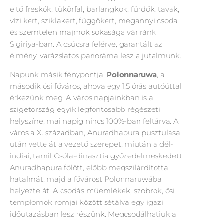
ejtő freskók, tükörfal, barlangkok, fürdők, tavak,
vízi kert, sziklakert, függőkert, megannyi csoda
és szemtelen majmok sokasága vár ránk
Sigiriya-ban. A csúcsra felérve, garantált az
élmény, varázslatos panoráma lesz a jutalmunk.
Napunk másik fénypontja,
Polo
n
naruwa
, a
második ősi főváros, ahova egy 1,5 órás autóúttal
érkezünk meg. A város napjainkban is a
szigetország egyik legfontosabb régészeti
helyszíne, mai napig nincs 100%-ban feltárva. A
város a X. században, Anuradhapura pusztulása
után vette át a vezető szerepet, miután a dél-
indiai, tamil Csóla-dinasztia győzedelmeskedett
Anuradhapura fölött, előbb megszilárdította
hatalmát, majd a fővárost Polonnaruwába
helyezte át. A csodás műemlékek, szobrok, ősi
templomok romjai között sétálva egy igazi
időutazásban lesz részünk. Megcsodálhatjuk a