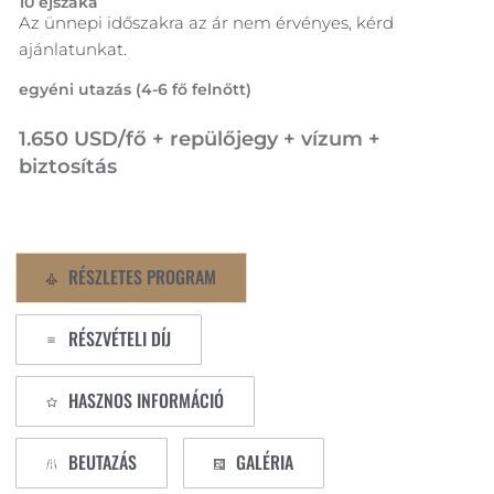
10 éjszaka
Az ünnepi időszakra az ár nem érvényes, kérd
ajánlatunkat.
egyéni utazás (4-6 fő felnőtt)
1.650 USD/fő + repülőjegy + vízum +
biztosítás
RÉSZLETES PROGRAM
RÉSZVÉTELI DÍJ
HASZNOS INFORMÁCIÓ
BEUTAZÁS
GALÉRIA