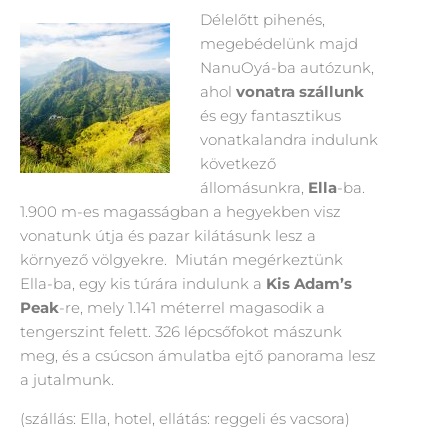
Délelőtt pihenés,
megebédelünk majd
NanuOyá-ba autózunk,
ahol
vonatra szállunk
és egy fantasztikus
vonatkalandra indulunk
következő
állomásunkra,
Ella
-ba.
1.900 m-es magasságban a hegyekben visz
vonatunk útja és pazar kilátásunk lesz a
környező völgyekre. Miután megérkeztünk
Ella-ba, egy kis túrára indulunk a
Kis Adam’s
Peak
-re, mely 1.141 méterrel magasodik a
tengerszint felett. 326 lépcsőfokot mászunk
meg, és a csúcson ámulatba ejtő panorama lesz
a jutalmunk.
(szállás: Ella, hotel, ellátás: reggeli és vacsora)