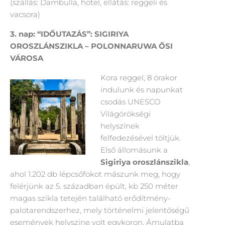
(szállás: Dambulla, hotel, ellátás: reggeli és
vacsora)
3. nap:
“IDŐUTAZÁS”: SIGIRIYA
OROSZLÁNSZIKLA – POLONNARUWA ŐSI
VÁROSA
Kora reggel, 8 órakor
indulunk és napunkat
csodás UNESCO
Világörökségi
helyszínek
felfedezésével töltjük.
Első állomásunk a
Sigiriya
oroszlánszikla
,
ahol 1.202 db lépcsőfokot mászunk meg, hogy
felérjünk az 5. században épült, kb 250 méter
magas szikla tetején található erődítmény-
palotarendszerhez, mely történelmi jelentőségű
események helyszíne volt egykoron. Ámulatba