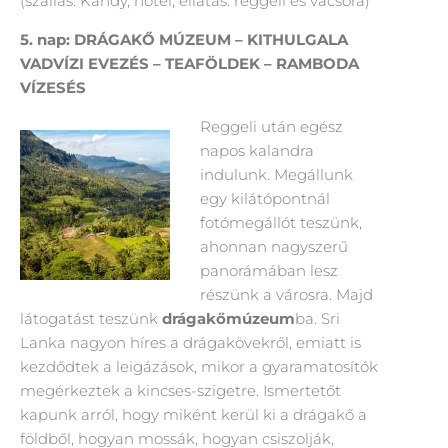
(szállás: Kandy, hotel, ellátás: reggeli és vacsora)
5. nap
:
DRÁGAKŐ MÚZEUM –
KITHULGALA
VADVÍZI EVEZÉS
–
TEAFÖLDEK –
RAMBODA
VÍZESÉS
Reggeli után egész
napos kalandra
indulunk. Megállunk
egy kilátópontnál
fotómegállót teszünk,
ahonnan nagyszerű
panorámában lesz
részünk a városra. Majd
látogatást teszünk
drágakőmúzeum
ba. Sri
Lanka nagyon híres a drágakövekről, emiatt is
kezdődtek a leigázások, mikor a gyaramatosítók
megérkeztek a kincses-szigetre. Ismertetőt
kapunk arról, hogy miként kerül ki a drágakő a
földből, hogyan mossák, hogyan csiszolják,