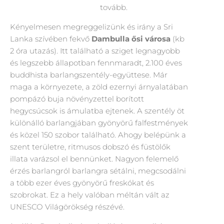
tovább.
Kényelmesen megreggelizünk és irány a Sri
Lanka szívében fekvő
Dambulla
ősi városa
(kb
2 óra utazás). Itt található a sziget legnagyobb
és legszebb állapotban fennmaradt, 2.100 éves
buddhista barlangszentély-együttese. Már
maga a környezete, a zöld ezernyi árnyalatában
pompázó buja növényzettel borított
hegycsúcsok is ámulatba ejtenek. A szentély öt
különálló barlangjában gyönyörű falfestmények
és közel 150 szobor található. Ahogy belépünk a
szent területre, ritmusos dobszó és füstölők
illata varázsol el bennünket. Nagyon felemelő
érzés barlangról barlangra sétálni, megcsodálni
a több ezer éves gyönyörű freskókat és
szobrokat. Ez a hely valóban méltán vált az
UNESCO Világörökség részévé.