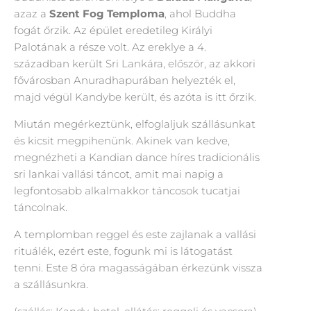
azaz a
Szent Fog Temploma
, ahol Buddha
fogát őrzik. Az épület eredetileg Királyi
Palotának a része volt. Az ereklye a 4.
században került Sri Lankára, először, az akkori
fővárosban Anuradhapurában helyezték el,
majd végül Kandybe került, és azóta is itt őrzik.
Miután megérkeztünk, elfoglaljuk szállásunkat
és kicsit megpihenünk. Akinek van kedve,
megnézheti a Kandian dance híres tradicionális
sri lankai vallási táncot, amit mai napig a
legfontosabb alkalmakkor táncosok tucatjai
táncolnak.
A templomban reggel és este zajlanak a vallási
rituálék, ezért este, fogunk mi is látogatást
tenni. Este 8 óra magasságában érkezünk vissza
a szállásunkra.