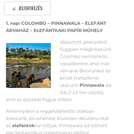
JELENTKEZÉS
1. nap: COLOMBO – PINNAWALA – ELEFÁNT
ÁRVAHÁZ – ELEFÁNTKAKI PAPÍR MŰHELY
Választott járatunktól
függően megérkezünk
Colombo nemzetközi
repülőterére, ahol már
várnank Bennünket és
privát transzferrel
utazunk
Pinnawala
-ba
(kb 2-2,5 óra utazás),
ahol az éjszakát fogjuk tölteni.
Amennyiben a reggeli/délelőtti órákban
érkezünk, kis pihenést követően délutánunkat
az
elefántok
kal töltjük. Pinnawala ad otthont
egy fantasztikus szellemiségű elefánt