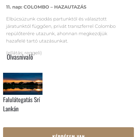
11. nap: COLOMBO – HAZAUTAZÁS
Elbúcsúzunk csodás partunktól és választott
járatunktól függően, privát transzferrel Colombo
repülőterére utazunk, ahonnan megkezdjük
hazafelé tartó utazásunkat.
(ellátás: reggeli)
Olvasnivaló
Falulátogatás Srí
Lankán
KÉRDÉSEM VAN