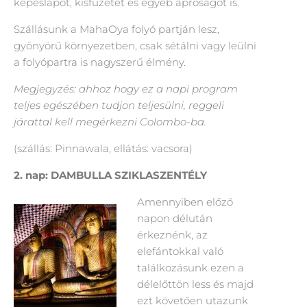
képeslapot, kisfüzetet és egyéb apróságot is.
Szállásunk a MahaOya folyó partján lesz,
gyönyörű környezetben, csak sétálni vagy leülni
a folyópartra is nagyszerű élmény.
Megjegyzés: ahhoz hogy ez a napi program
teljes egészében tudjon teljesülni, reggeli
járattal kell megérkezni Colombo-ba.
(szállás: Pinnawala, ellátás: vacsora)
2. nap: DAMBULLA SZIKLASZENTÉLY
Amennyiben előző
napon délután
érkeznénk, az
elefántokkal való
találkozásunk ezen a
délelőttön less és majd
ezt követően utazunk