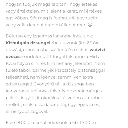
hogyan tudjuk megállapítani, hogy értékes
vagy értéktelen, mit jelent a karat, mi értékes
egy kőben. Sőt meg is foghatunk egy rubin
vagy zafír darabot eredeti állapotában 🙂
Délután egy izgalmas kalandra indulunk:
Kit
h
ulgala dzsungel
ébe utazunk (kb 2,5 óra
utazás), csónakokba szállunk és mókás
vadv
í
zi
evezés
re indulunk. Itt forgatták anno a Híd a
Kwai folyón c. híres film néhány jelenetét. Nem
túlélő tábor, bármelyik korosztály biztonsággal
teljesítheti, nem igényel semmilyen extra
edzettséget! Gyönyörű táj, a dzsungelben
kanyarog a Kelaniya folyó. Nincsenek mérges
pókok, kígyók, krokodilok közvetlen az ember
mellett, csak a csodaszép táj, egy-egy vicces,
élménydús zúgóval.
Este 18:00 óra körül érkezünk a kb. 1.700 m