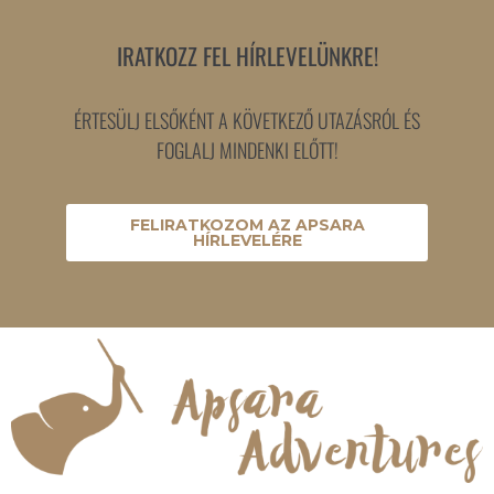
IRATKOZZ FEL HÍRLEVELÜNKRE!
ÉRTESÜLJ ELSŐKÉNT A KÖVETKEZŐ UTAZÁSRÓL ÉS
FOGLALJ MINDENKI ELŐTT!
FELIRATKOZOM AZ APSARA
HÍRLEVELÉRE