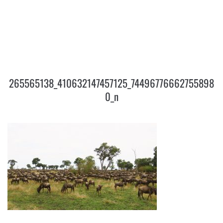
265565138_410632147457125_744
967766627558980_N
265565138_410632147457125_74496776662755898
0_n