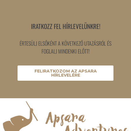
IRATKOZZ FEL HÍRLEVELÜNKRE!
ÉRTESÜLJ ELSŐKÉNT A KÖVETKEZŐ UTAZÁSRÓL ÉS
FOGLALJ MINDENKI ELŐTT!
FELIRATKOZOM AZ APSARA
HÍRLEVELÉRE