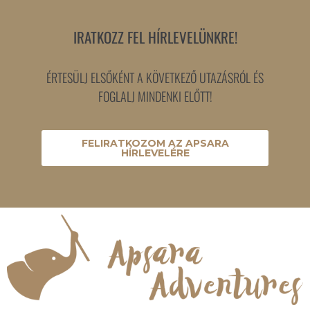
IRATKOZZ FEL HÍRLEVELÜNKRE!
ÉRTESÜLJ ELSŐKÉNT A KÖVETKEZŐ UTAZÁSRÓL ÉS
FOGLALJ MINDENKI ELŐTT!
FELIRATKOZOM AZ APSARA
HÍRLEVELÉRE