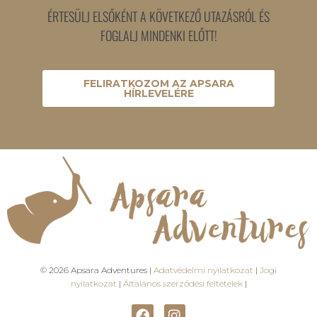
ÉRTESÜLJ ELSŐKÉNT A KÖVETKEZŐ UTAZÁSRÓL ÉS
FOGLALJ MINDENKI ELŐTT!
FELIRATKOZOM AZ APSARA
HÍRLEVELÉRE
© 2026 Apsara Adventures |
Adatvédelmi nyilatkozat
|
Jogi
nyilatkozat
|
Általános szerződési feltételek
|