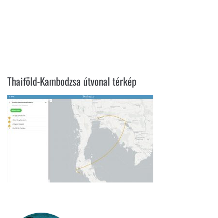
THAIFÖLD-KAMBODZSA ÚTVONAL
TÉRKÉP
Thaiföld-Kambodzsa útvonal térkép