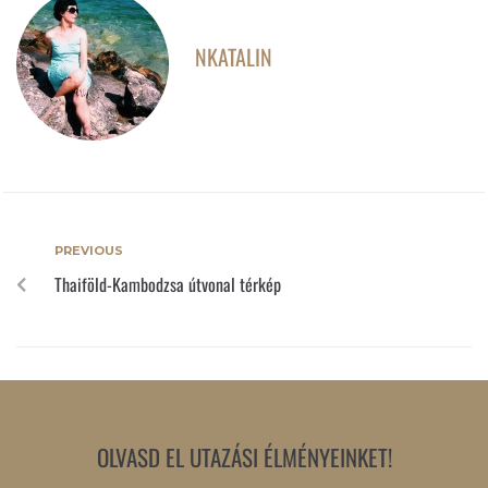
NKATALIN
PREVIOUS
Thaiföld-Kambodzsa útvonal térkép
OLVASD EL UTAZÁSI ÉLMÉNYEINKET!