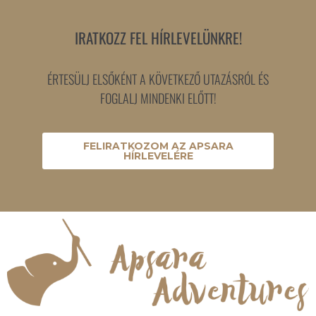
IRATKOZZ FEL HÍRLEVELÜNKRE!
ÉRTESÜLJ ELSŐKÉNT A KÖVETKEZŐ UTAZÁSRÓL ÉS
FOGLALJ MINDENKI ELŐTT!
FELIRATKOZOM AZ APSARA
HÍRLEVELÉRE