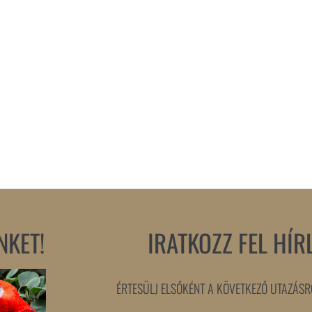
NKET!
IRATKOZZ FEL HÍR
ÉRTESÜLJ ELSŐKÉNT A KÖVETKEZŐ UTAZÁSRÓ