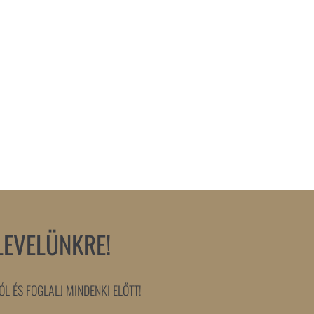
LEVELÜNKRE!
L ÉS FOGLALJ MINDENKI ELŐTT!