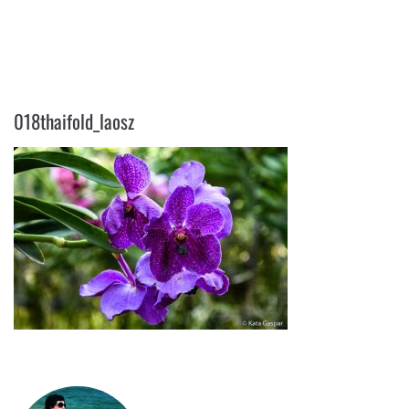
018THAIFOLD_LAOSZ
018thaifold_laosz