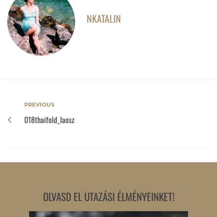
NKATALIN
PREVIOUS
018thaifold_laosz
OLVASD EL UTAZÁSI ÉLMÉNYEINKET!