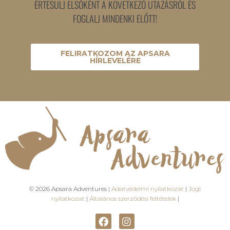
ÉRTESÜLJ ELSŐKÉNT A KÖVETKEZŐ UTAZÁSRÓL ÉS
FOGLALJ MINDENKI ELŐTT!
FELIRATKOZOM AZ APSARA
HÍRLEVELÉRE
© 2026 Apsara Adventures |
Adatvédelmi nyilatkozat
|
Jogi
nyilatkozat
|
Általános szerződési feltételek
|