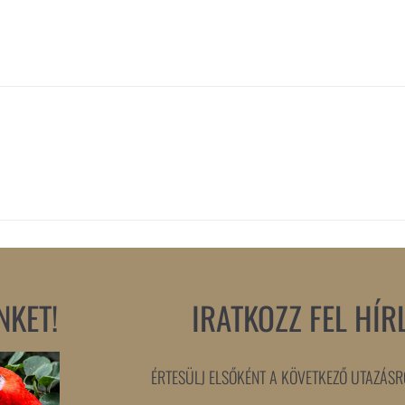
NKET!
IRATKOZZ FEL HÍR
ÉRTESÜLJ ELSŐKÉNT A KÖVETKEZŐ UTAZÁSRÓ