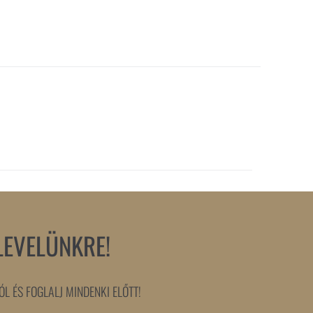
LEVELÜNKRE!
L ÉS FOGLALJ MINDENKI ELŐTT!