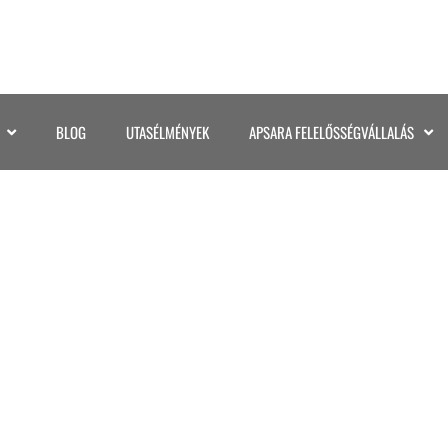
BLOG
UTASÉLMÉNYEK
APSARA FELELŐSSÉGVÁLLALÁS
F8DD-4CB5-A6ED-30