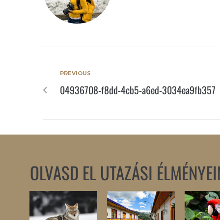
PREVIOUS
04936708-f8dd-4cb5-a6ed-3034ea9fb357
OLVASD EL UTAZÁSI ÉLMÉNYEI