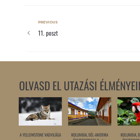
PREVIOUS
11. poszt
OLVASD EL UTAZÁSI ÉLMÉNYEI
A YELLOWSTONE VADVILÁGA
KOLUMBIA, DÉL-AMERIKA
KOLUMBIA, D