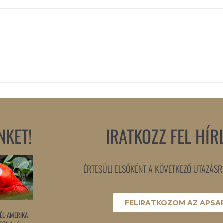
NKET!
IRATKOZZ FEL HÍR
ÉRTESÜLJ ELSŐKÉNT A KÖVETKEZŐ UTAZÁSRÓ
FELIRATKOZOM AZ APSAR
ÉL-AMERIKA