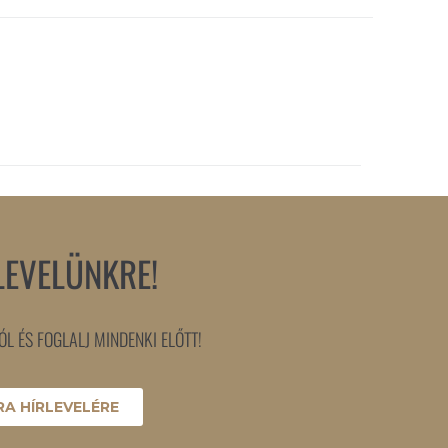
LEVELÜNKRE!
L ÉS FOGLALJ MINDENKI ELŐTT!
A HÍRLEVELÉRE