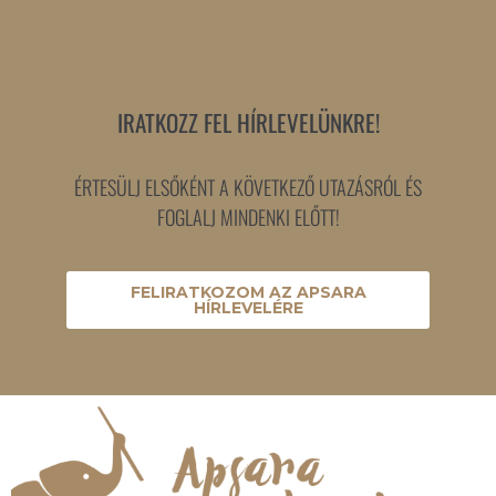
IRATKOZZ FEL HÍRLEVELÜNKRE!
ÉRTESÜLJ ELSŐKÉNT A KÖVETKEZŐ UTAZÁSRÓL ÉS
FOGLALJ MINDENKI ELŐTT!
FELIRATKOZOM AZ APSARA
HÍRLEVELÉRE