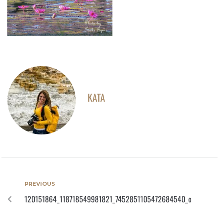
KATA
PREVIOUS
120151864_118718549981821_7452851105472684540_o