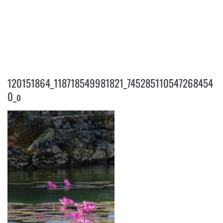
120151864_118718549981821_745
2851105472684540_O
120151864_118718549981821_745285110547268454
0_o