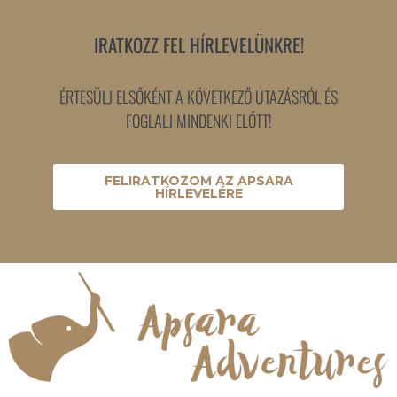
IRATKOZZ FEL HÍRLEVELÜNKRE!
ÉRTESÜLJ ELSŐKÉNT A KÖVETKEZŐ UTAZÁSRÓL ÉS
FOGLALJ MINDENKI ELŐTT!
FELIRATKOZOM AZ APSARA
HÍRLEVELÉRE