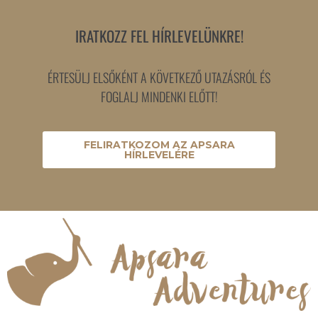
IRATKOZZ FEL HÍRLEVELÜNKRE!
ÉRTESÜLJ ELSŐKÉNT A KÖVETKEZŐ UTAZÁSRÓL ÉS
FOGLALJ MINDENKI ELŐTT!
FELIRATKOZOM AZ APSARA
HÍRLEVELÉRE