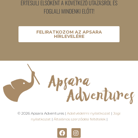
ÉRTESÜLJ ELSŐKÉNT A KÖVETKEZŐ UTAZÁSRÓL ÉS
FOGLALJ MINDENKI ELŐTT!
FELIRATKOZOM AZ APSARA
HÍRLEVELÉRE
© 2026 Apsara Adventures |
Adatvédelmi nyilatkozat
|
Jogi
nyilatkozat
|
Általános szerződési feltételek
|