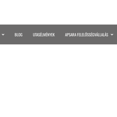
BLOG
UTASÉLMÉNYEK
APSARA FELELŐSSÉGVÁLLALÁS
18. POSZT_8