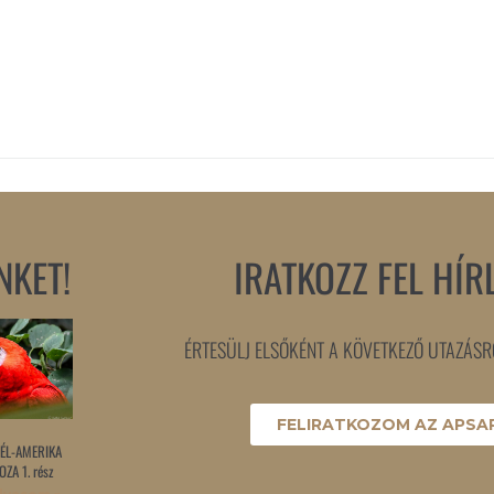
NKET!
IRATKOZZ FEL HÍR
ÉRTESÜLJ ELSŐKÉNT A KÖVETKEZŐ UTAZÁSRÓ
FELIRATKOZOM AZ APSAR
ÉL-AMERIKA
ZA 1. rész