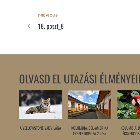
PREVIOUS
18. poszt_8
OLVASD EL UTAZÁSI ÉLMÉNYEI
A YELLOWSTONE VADVILÁGA
KOLUMBIA, DÉL-AMERIKA
KOLUMBIA, D
ÉKSZERDOBOZA 2. rész
ÉKSZERDOBO
Tovább olvasom »