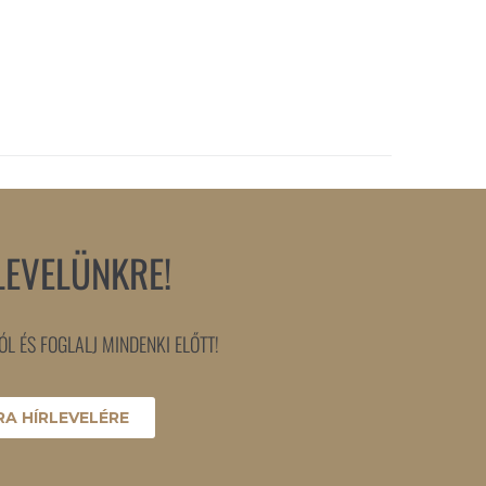
LEVELÜNKRE!
L ÉS FOGLALJ MINDENKI ELŐTT!
A HÍRLEVELÉRE