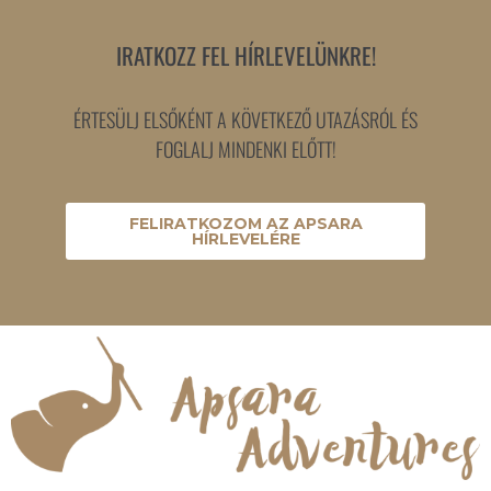
IRATKOZZ FEL HÍRLEVELÜNKRE!
ÉRTESÜLJ ELSŐKÉNT A KÖVETKEZŐ UTAZÁSRÓL ÉS
FOGLALJ MINDENKI ELŐTT!
FELIRATKOZOM AZ APSARA
HÍRLEVELÉRE