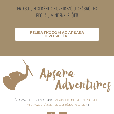
ÉRTESÜLJ ELSŐKÉNT A KÖVETKEZŐ UTAZÁSRÓL ÉS
FOGLALJ MINDENKI ELŐTT!
FELIRATKOZOM AZ APSARA
HÍRLEVELÉRE
© 2026 Apsara Adventures |
Adatvédelmi nyilatkozat
|
Jogi
nyilatkozat
|
Általános szerződési feltételek
|