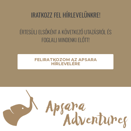
IRATKOZZ FEL HÍRLEVELÜNKRE!
ÉRTESÜLJ ELSŐKÉNT A KÖVETKEZŐ UTAZÁSRÓL ÉS
FOGLALJ MINDENKI ELŐTT!
FELIRATKOZOM AZ APSARA
HÍRLEVELÉRE