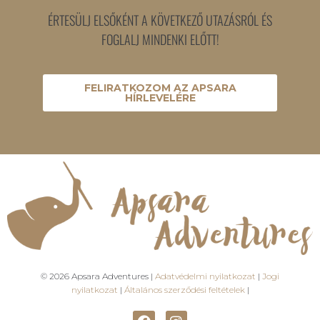
ÉRTESÜLJ ELSŐKÉNT A KÖVETKEZŐ UTAZÁSRÓL ÉS
FOGLALJ MINDENKI ELŐTT!
FELIRATKOZOM AZ APSARA
HÍRLEVELÉRE
© 2026 Apsara Adventures |
Adatvédelmi nyilatkozat
|
Jogi
nyilatkozat
|
Általános szerződési feltételek
|