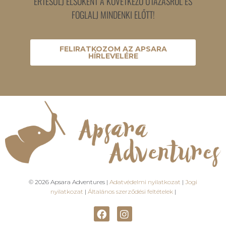
ÉRTESÜLJ ELSŐKÉNT A KÖVETKEZŐ UTAZÁSRÓL ÉS
FOGLALJ MINDENKI ELŐTT!
FELIRATKOZOM AZ APSARA
HÍRLEVELÉRE
© 2026 Apsara Adventures |
Adatvédelmi nyilatkozat
|
Jogi
nyilatkozat
|
Általános szerződési feltételek
|