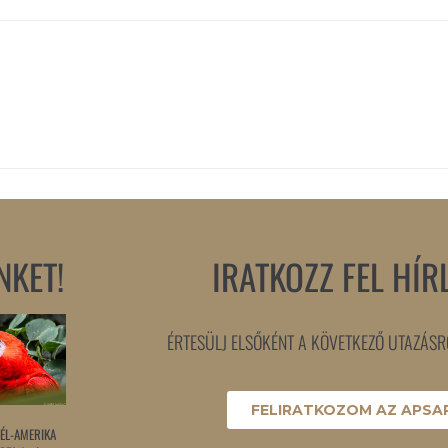
NKET!
IRATKOZZ FEL HÍR
ÉRTESÜLJ ELSŐKÉNT A KÖVETKEZŐ UTAZÁSRÓ
FELIRATKOZOM AZ APSAR
ÉL-AMERIKA