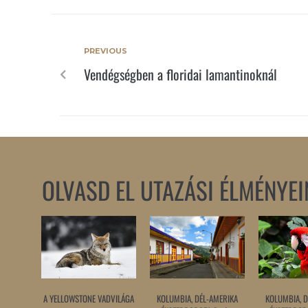
PREVIOUS
Vendégségben a floridai lamantinoknál
OLVASD EL UTAZÁSI ÉLMÉNYEI
A YELLOWSTONE VADVILÁGA
KOLUMBIA, DÉL-AMERIKA
KOLUMBIA, D