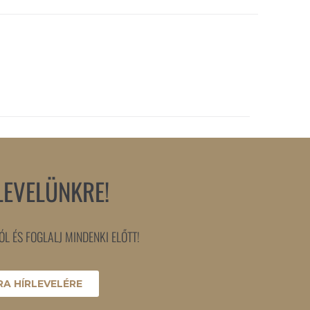
LEVELÜNKRE!
L ÉS FOGLALJ MINDENKI ELŐTT!
A HÍRLEVELÉRE