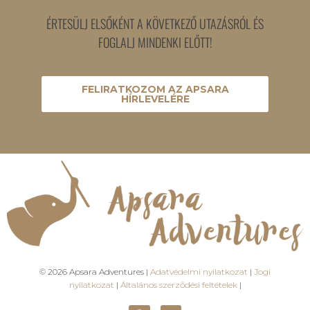
ÉRTESÜLJ ELSŐKÉNT A KÖVETKEZŐ UTAZÁSRÓL ÉS
FOGLALJ MINDENKI ELŐTT!
FELIRATKOZOM AZ APSARA
HÍRLEVELÉRE
© 2026 Apsara Adventures |
Adatvédelmi nyilatkozat
|
Jogi
nyilatkozat
|
Általános szerződési feltételek
|