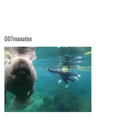
007MANATEE
007manatee