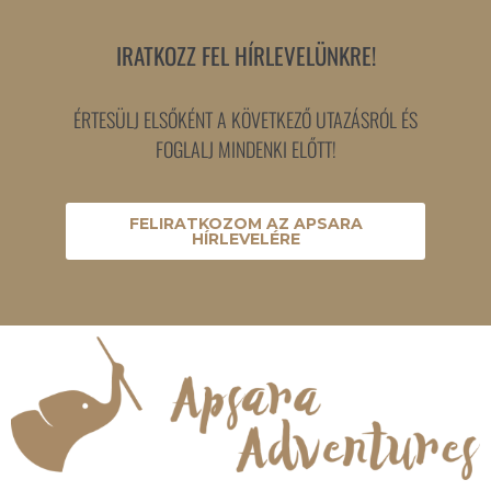
IRATKOZZ FEL HÍRLEVELÜNKRE!
ÉRTESÜLJ ELSŐKÉNT A KÖVETKEZŐ UTAZÁSRÓL ÉS
FOGLALJ MINDENKI ELŐTT!
FELIRATKOZOM AZ APSARA
HÍRLEVELÉRE