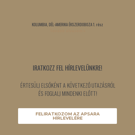
KOLUMBIA, DÉL-AMERIKA ÉKSZERDOBOZA 1. rész
Tovább olvasom »
IRATKOZZ FEL HÍRLEVELÜNKRE!
ÉRTESÜLJ ELSŐKÉNT A KÖVETKEZŐ UTAZÁSRÓL
ÉS FOGLALJ MINDENKI ELŐTT!
FELIRATKOZOM AZ APSARA
HÍRLEVELÉRE