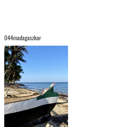
044MADAGASZKAR
044madagaszkar