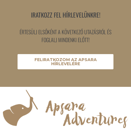
IRATKOZZ FEL HÍRLEVELÜNKRE!
ÉRTESÜLJ ELSŐKÉNT A KÖVETKEZŐ UTAZÁSRÓL ÉS
FOGLALJ MINDENKI ELŐTT!
FELIRATKOZOM AZ APSARA
HÍRLEVELÉRE