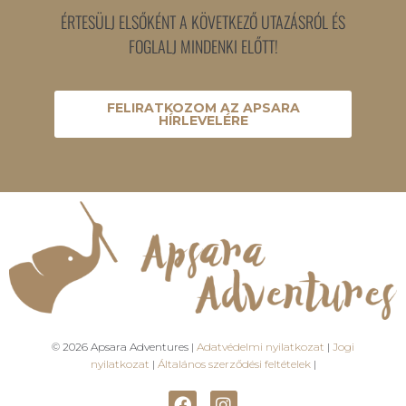
ÉRTESÜLJ ELSŐKÉNT A KÖVETKEZŐ UTAZÁSRÓL ÉS
FOGLALJ MINDENKI ELŐTT!
FELIRATKOZOM AZ APSARA
HÍRLEVELÉRE
© 2026 Apsara Adventures |
Adatvédelmi nyilatkozat
|
Jogi
nyilatkozat
|
Általános szerződési feltételek
|