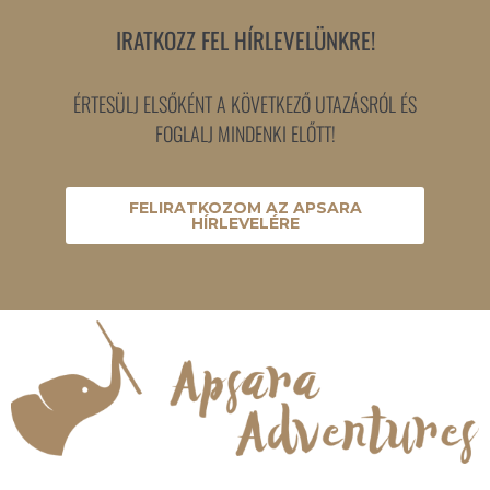
IRATKOZZ FEL HÍRLEVELÜNKRE!
ÉRTESÜLJ ELSŐKÉNT A KÖVETKEZŐ UTAZÁSRÓL ÉS
FOGLALJ MINDENKI ELŐTT!
FELIRATKOZOM AZ APSARA
HÍRLEVELÉRE