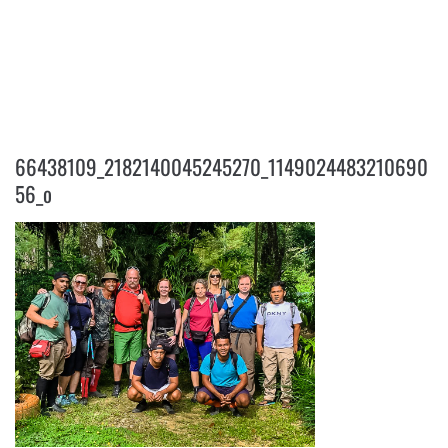
66438109_2182140045245270_11
4902448321069056_O
66438109_2182140045245270_1149024483210690
56_o