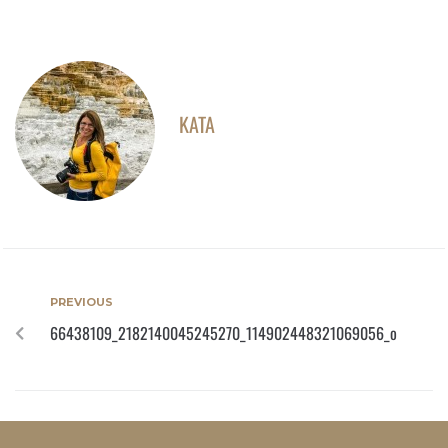
KATA
PREVIOUS
66438109_2182140045245270_114902448321069056_o